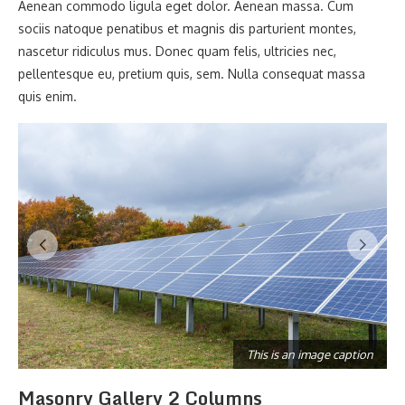
Aenean commodo ligula eget dolor. Aenean massa. Cum
sociis natoque penatibus et magnis dis parturient montes,
nascetur ridiculus mus. Donec quam felis, ultricies nec,
pellentesque eu, pretium quis, sem. Nulla consequat massa
quis enim.
n
This is an image caption
Masonry Gallery 2 Columns