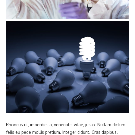
Rhoncus ut, imperdiet a, venenatis vitae, justo. Nullam dictum
felis eu pede mollis pretium. Integer cidunt. Cras dapibus.